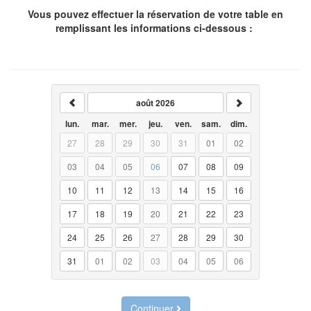
Vous pouvez effectuer la réservation de votre table en
remplissant les informations ci-dessous :
août 2026
lun.
mar.
mer.
jeu.
ven.
sam.
dim.
27
28
29
30
31
01
02
03
04
05
06
07
08
09
10
11
12
13
14
15
16
17
18
19
20
21
22
23
24
25
26
27
28
29
30
31
01
02
03
04
05
06
Continuer